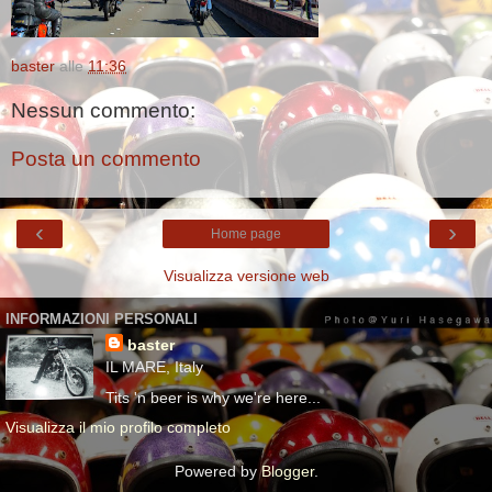
baster
alle
11:36
Nessun commento:
Posta un commento
‹
›
Home page
Visualizza versione web
INFORMAZIONI PERSONALI
baster
IL MARE, Italy
Tits 'n beer is why we're here...
Visualizza il mio profilo completo
Powered by
Blogger
.